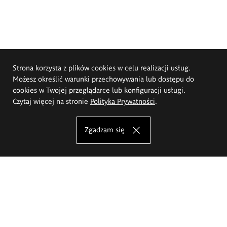
Strona korzysta z plików cookies w celu realizacji usług.
Możesz określić warunki przechowywania lub dostępu do
cookies w Twojej przeglądarce lub konfiguracji usługi.
Czytaj więcej na stronie
Polityka Prywatności
.
Zgadzam się
Akademia Sztuk Pięknych im.
Eugeniusza Gepperta we Wrocławiu