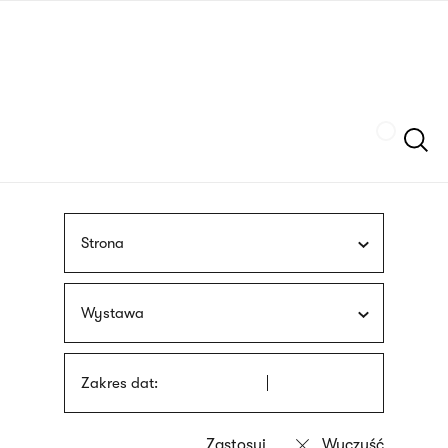
Przejdź
języka
do
migowego
treści
Szukaj
Strona
Wystawa
Zakres dat: