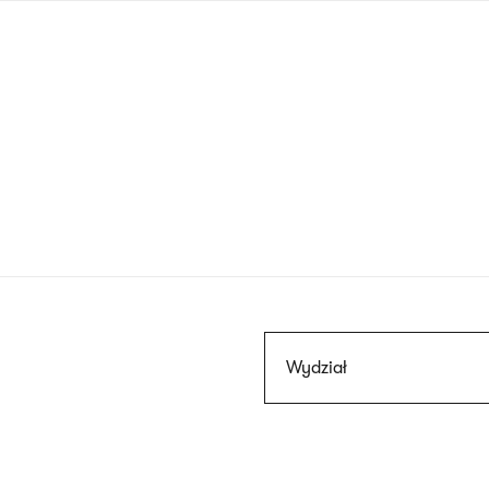
Przejdź
do
treści
Szukaj
Wydział