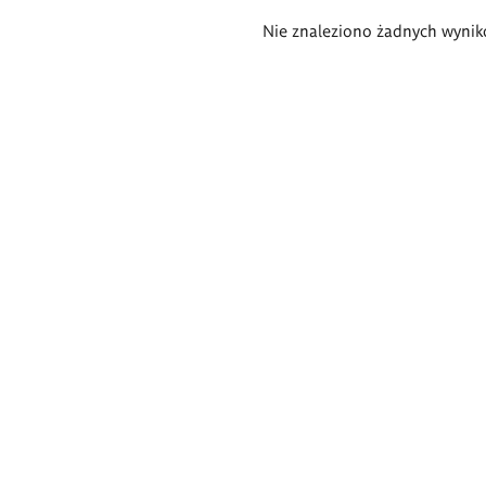
Wyniki
Nie znaleziono żadnych wynik
wyszukiwania