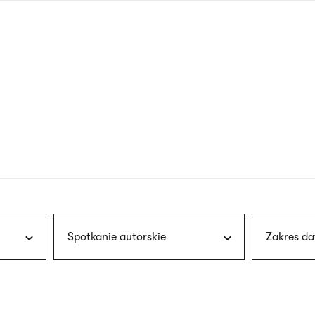
nagłówku
wersja
polska
Spotkanie autorskie
Zakres da