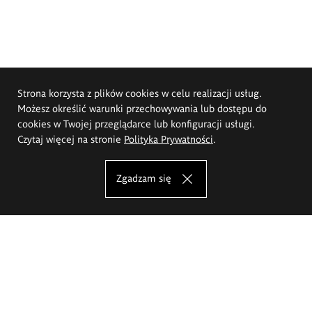
Strona korzysta z plików cookies w celu realizacji usług.
Możesz określić warunki przechowywania lub dostępu do
cookies w Twojej przeglądarce lub konfiguracji usługi.
Czytaj więcej na stronie
Polityka Prywatności
.
Zgadzam się
Akademia Sztuk Pięknych im.
Eugeniusza Gepperta we Wrocławiu