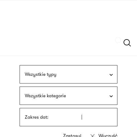
Przejdź
języka
do
migowego
treści
Szukaj
Wszystkie typy
Wszystkie kategorie
Zakres dat: