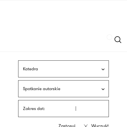
Przejdź
języka
do
migowego
treści
Szukaj
Katedra
Spotkanie autorskie
Zakres dat: