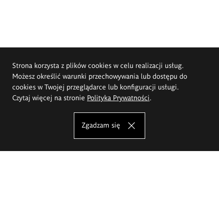
Strona korzysta z plików cookies w celu realizacji usług.
Możesz określić warunki przechowywania lub dostępu do
cookies w Twojej przeglądarce lub konfiguracji usługi.
Czytaj więcej na stronie
Polityka Prywatności
.
Zgadzam się
Akademia Sztuk Pięknych im.
Eugeniusza Gepperta we Wrocławiu