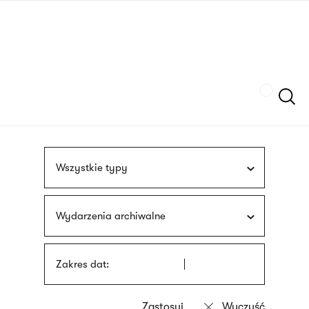
Przejdź
języka
do
migowego
treści
Szukaj
Wszystkie typy
Wydarzenia archiwalne
Zakres dat: