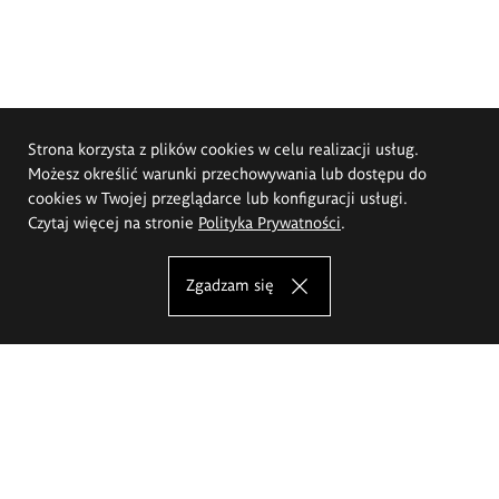
Strona korzysta z plików cookies w celu realizacji usług.
Możesz określić warunki przechowywania lub dostępu do
cookies w Twojej przeglądarce lub konfiguracji usługi.
Czytaj więcej na stronie
Polityka Prywatności
.
Zgadzam się
Akademia Sztuk Pięknych im.
Eugeniusza Gepperta we Wrocławiu