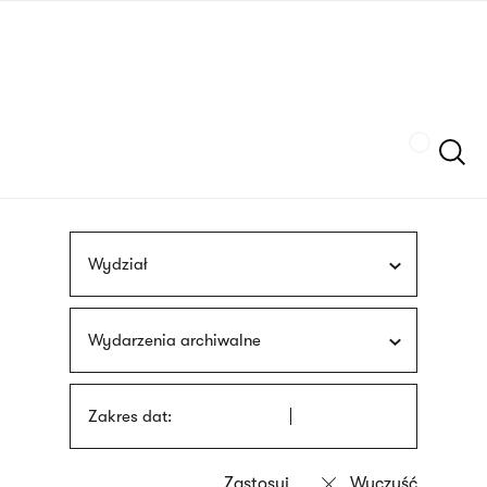
Przejdź
języka
do
migowego
treści
Szukaj
Wydział
Wydarzenia archiwalne
Zakres dat: