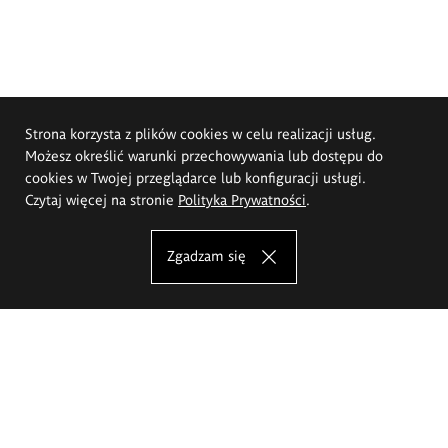
Strona korzysta z plików cookies w celu realizacji usług.
Możesz określić warunki przechowywania lub dostępu do
cookies w Twojej przeglądarce lub konfiguracji usługi.
Czytaj więcej na stronie
Polityka Prywatności
.
Zgadzam się
Akademia Sztuk Pięknych im.
Eugeniusza Gepperta we Wrocławiu