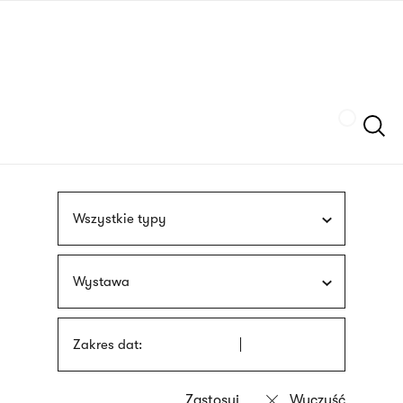
Przejdź
języka
do
migowego
treści
Szukaj
Wszystkie typy
Wystawa
Zakres dat: