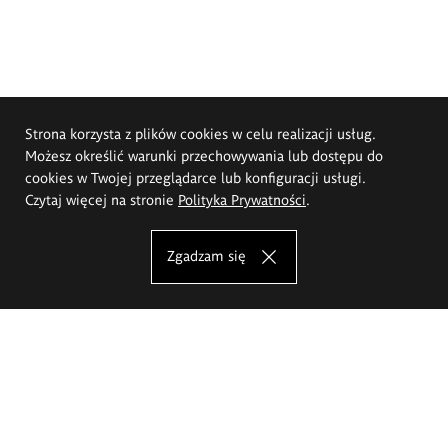
Strona korzysta z plików cookies w celu realizacji usług.
Możesz określić warunki przechowywania lub dostępu do
cookies w Twojej przeglądarce lub konfiguracji usługi.
Czytaj więcej na stronie
Polityka Prywatności
.
Zgadzam się
Akademia Sztuk Pięknych im.
Eugeniusza Gepperta we Wrocławiu