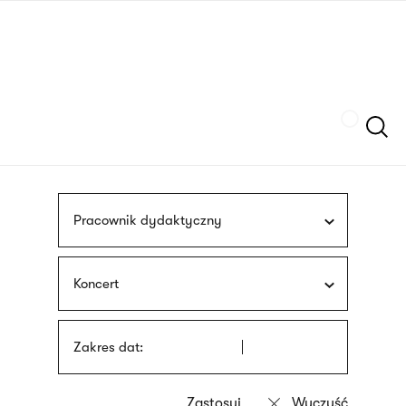
Przejdź
języka
do
migowego
treści
Szukaj
Pracownik dydaktyczny
Koncert
Zakres dat: