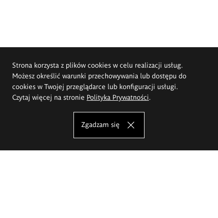
Strona korzysta z plików cookies w celu realizacji usług.
Możesz określić warunki przechowywania lub dostępu do
cookies w Twojej przeglądarce lub konfiguracji usługi.
Czytaj więcej na stronie
Polityka Prywatności
.
Zgadzam się
Akademia Sztuk Pięknych im.
Eugeniusza Gepperta we Wrocławiu