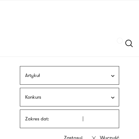
Przejdź
języka
do
migowego
treści
Szukaj
Artykuł
Konkurs
Zakres dat: