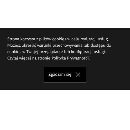
Strona korzysta z plików cookies w celu realizacji usług.
Możesz określić warunki przechowywania lub dostępu do
cookies w Twojej przeglądarce lub konfiguracji usługi.
Czytaj więcej na stronie
Polityka Prywatności
.
Zgadzam się
Akademia Sztuk Pięknych im.
Eugeniusza Gepperta we Wrocławiu