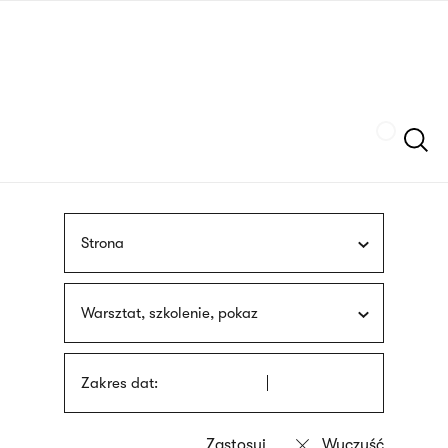
Przejdź
języka
do
migowego
treści
Szukaj
Strona
Warsztat, szkolenie, pokaz
Zakres dat: