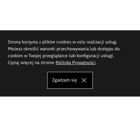
Strona korzysta z plików cookies w celu realizacji usług.
Możesz określić warunki przechowywania lub dostępu do
cookies w Twojej przeglądarce lub konfiguracji usługi.
Czytaj więcej na stronie
Polityka Prywatności
.
Zgadzam się
Akademia Sztuk Pięknych im.
Eugeniusza Gepperta we Wrocławiu