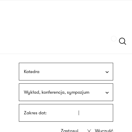
Przejdź
języka
do
migowego
treści
Szukaj
Katedra
Wykład, konferencja, sympozjum
Zakres dat: