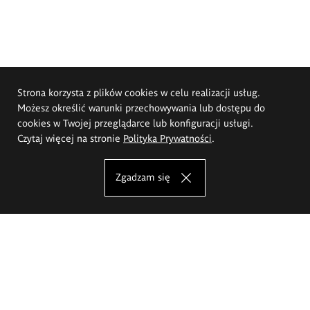
Strona korzysta z plików cookies w celu realizacji usług.
Możesz określić warunki przechowywania lub dostępu do
cookies w Twojej przeglądarce lub konfiguracji usługi.
Czytaj więcej na stronie
Polityka Prywatności
.
Zgadzam się
Akademia Sztuk Pięknych im.
Eugeniusza Gepperta we Wrocławiu