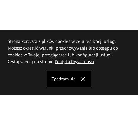
Strona korzysta z plików cookies w celu realizacji usług.
Możesz określić warunki przechowywania lub dostępu do
cookies w Twojej przeglądarce lub konfiguracji usługi.
Czytaj więcej na stronie
Polityka Prywatności
.
Zgadzam się
Akademia Sztuk Pięknych im.
Eugeniusza Gepperta we Wrocławiu