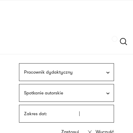
Przejdź
języka
do
migowego
treści
Szukaj
Pracownik dydaktyczny
Spotkanie autorskie
Zakres dat: