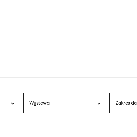
nagłówku
wersja
polska
Wystawa
Zakres da