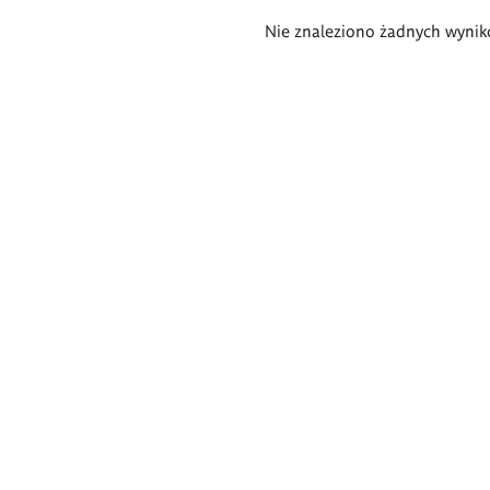
Wyniki
Nie znaleziono żadnych wynik
wyszukiwania