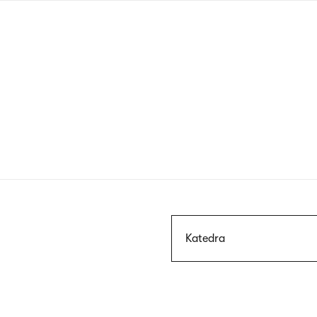
Przejdź
do
treści
Szukaj
Katedra