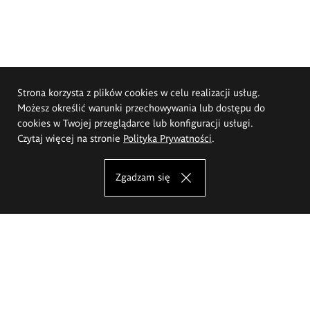
Strona korzysta z plików cookies w celu realizacji usług.
Możesz określić warunki przechowywania lub dostępu do
cookies w Twojej przeglądarce lub konfiguracji usługi.
Czytaj więcej na stronie
Polityka Prywatności
.
Zgadzam się
Akademia Sztuk Pięknych im.
Eugeniusza Gepperta we Wrocławiu