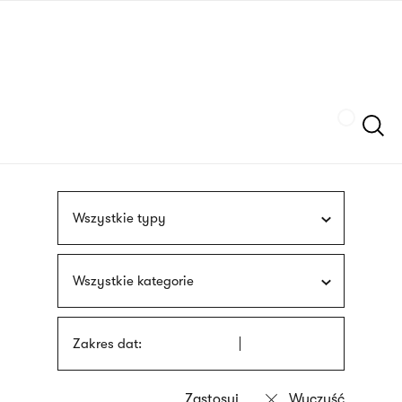
Przejdź
języka
do
migowego
treści
Szukaj
Wszystkie typy
Wszystkie kategorie
Zakres dat: