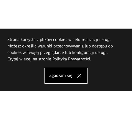
Strona korzysta z plików cookies w celu realizacji usług.
Możesz określić warunki przechowywania lub dostępu do
cookies w Twojej przeglądarce lub konfiguracji usługi.
Czytaj więcej na stronie
Polityka Prywatności
.
Zgadzam się
Akademia Sztuk Pięknych im.
Eugeniusza Gepperta we Wrocławiu