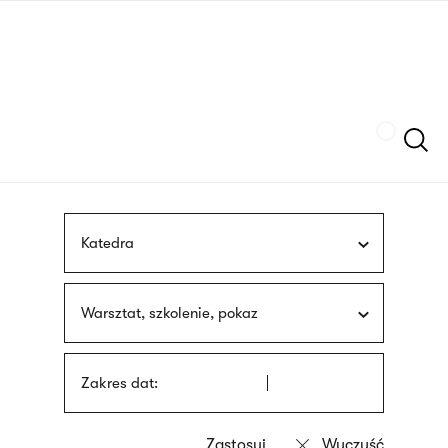
Przejdź
języka
do
migowego
treści
Szukaj
Katedra
Warsztat, szkolenie, pokaz
Zakres dat: