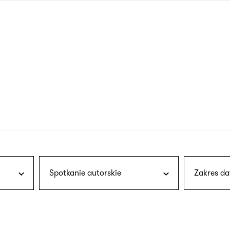
nagłówku
wersja
polska
Spotkanie autorskie
Zakres da