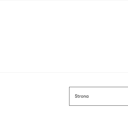
Przejdź
do
treści
Szukaj
Strona