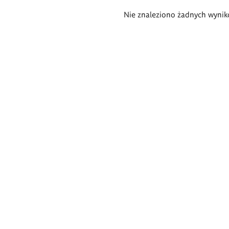
Wyniki
Nie znaleziono żadnych wynik
wyszukiwania