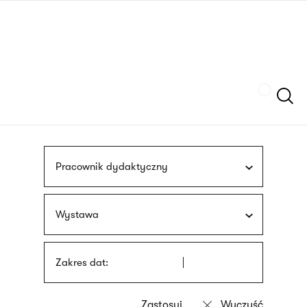
Przejdź
języka
do
migowego
treści
Szukaj
Pracownik dydaktyczny
Wystawa
Zakres dat: