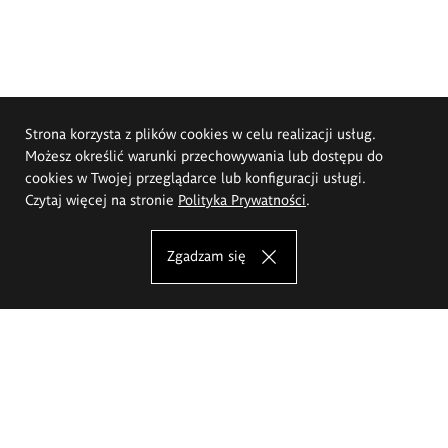
Strona korzysta z plików cookies w celu realizacji usług.
Możesz określić warunki przechowywania lub dostępu do
cookies w Twojej przeglądarce lub konfiguracji usługi.
Czytaj więcej na stronie
Polityka Prywatności
.
Zgadzam się
Akademia Sztuk Pięknych im.
Eugeniusza Gepperta we Wrocławiu