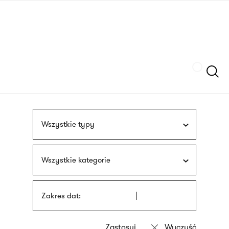
Przejdź
języka
do
migowego
treści
Szukaj
Wszystkie typy
Wszystkie kategorie
Zakres dat: