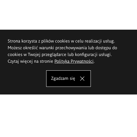
Strona korzysta z plików cookies w celu realizacji usług.
Możesz określić warunki przechowywania lub dostępu do
cookies w Twojej przeglądarce lub konfiguracji usługi.
Czytaj więcej na stronie
Polityka Prywatności
.
Zgadzam się
Akademia Sztuk Pięknych im.
Eugeniusza Gepperta we Wrocławiu