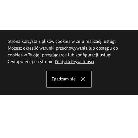
Strona korzysta z plików cookies w celu realizacji usług.
Możesz określić warunki przechowywania lub dostępu do
cookies w Twojej przeglądarce lub konfiguracji usługi.
Czytaj więcej na stronie
Polityka Prywatności
.
Zgadzam się
Akademia Sztuk Pięknych im.
Eugeniusza Gepperta we Wrocławiu