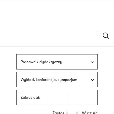
Przejdź
języka
do
migowego
treści
Szukaj
Pracownik dydaktyczny
Wykład, konferencja, sympozjum
Zakres dat: