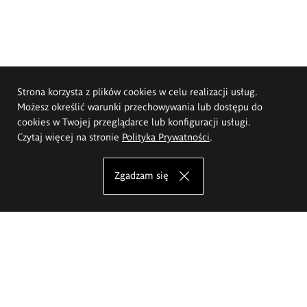
Strona korzysta z plików cookies w celu realizacji usług.
Możesz określić warunki przechowywania lub dostępu do
cookies w Twojej przeglądarce lub konfiguracji usługi.
Czytaj więcej na stronie
Polityka Prywatności
.
Zgadzam się
Akademia Sztuk Pięknych im.
Eugeniusza Gepperta we Wrocławiu