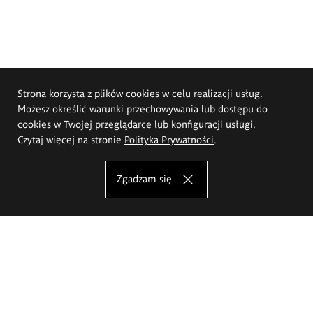
Strona korzysta z plików cookies w celu realizacji usług.
Możesz określić warunki przechowywania lub dostępu do
cookies w Twojej przeglądarce lub konfiguracji usługi.
Czytaj więcej na stronie
Polityka Prywatności
.
Zgadzam się
Akademia Sztuk Pięknych im.
Eugeniusza Gepperta we Wrocławiu