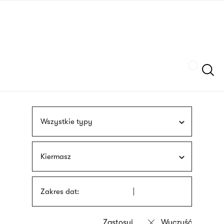
Przejdź
języka
do
migowego
treści
Szukaj
Wszystkie typy
Kiermasz
Zakres dat: