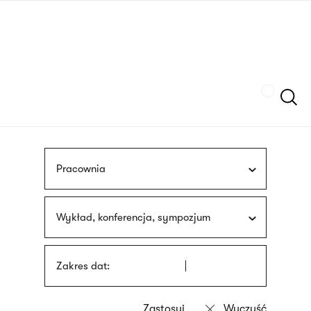
Przejdź
języka
do
migowego
treści
Szukaj
Pracownia
Wykład, konferencja, sympozjum
Zakres dat: