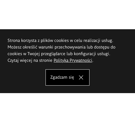
Strona korzysta z plików cookies w celu realizacji usług.
Możesz określić warunki przechowywania lub dostępu do
cookies w Twojej przeglądarce lub konfiguracji usługi.
Czytaj więcej na stronie
Polityka Prywatności
.
Zgadzam się
Akademia Sztuk Pięknych im.
Eugeniusza Gepperta we Wrocławiu