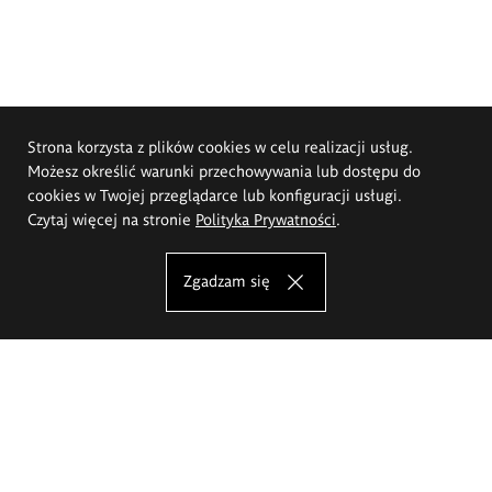
Strona korzysta z plików cookies w celu realizacji usług.
Możesz określić warunki przechowywania lub dostępu do
cookies w Twojej przeglądarce lub konfiguracji usługi.
Czytaj więcej na stronie
Polityka Prywatności
.
Zgadzam się
Akademia Sztuk Pięknych im.
Eugeniusza Gepperta we Wrocławiu