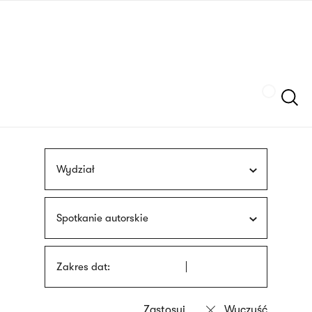
Przejdź
języka
do
migowego
treści
Szukaj
Wydział
Spotkanie autorskie
Zakres dat: