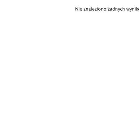
Wyniki
Nie znaleziono żadnych wynik
wyszukiwania