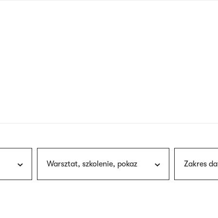
nagłówku
wersja
polska
Warsztat, szkolenie, pokaz
Zakres da