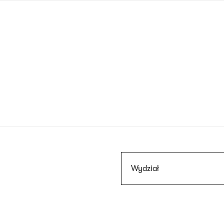
Przejdź
do
treści
Szukaj
Wydział