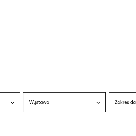
nagłówku
wersja
polska
Wystawa
Zakres da