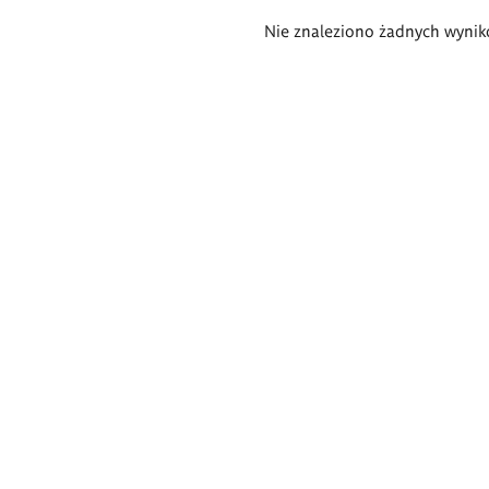
Wyniki
Nie znaleziono żadnych wynik
wyszukiwania