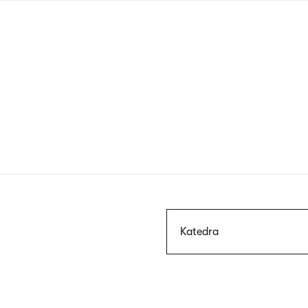
Przejdź
do
treści
Szukaj
Katedra