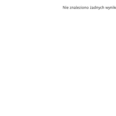
Wyniki
Nie znaleziono żadnych wynik
wyszukiwania