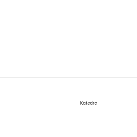
Przejdź
do
treści
Szukaj
Katedra