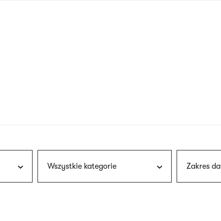
nagłówku
wersja
polska
Wszystkie kategorie
Zakres da