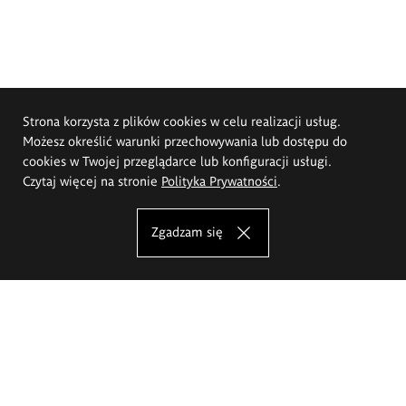
Strona korzysta z plików cookies w celu realizacji usług.
Możesz określić warunki przechowywania lub dostępu do
cookies w Twojej przeglądarce lub konfiguracji usługi.
Czytaj więcej na stronie
Polityka Prywatności
.
Zgadzam się
Akademia Sztuk Pięknych im.
Eugeniusza Gepperta we Wrocławiu