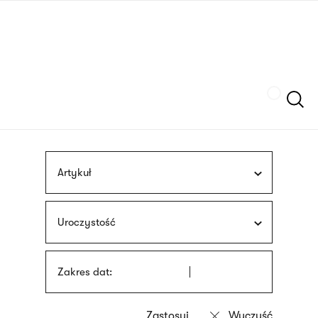
Przejdź
języka
do
migowego
treści
Szukaj
Artykuł
Uroczystość
Zakres dat: