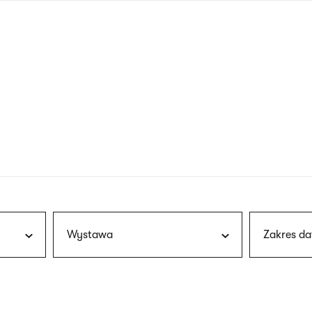
nagłówku
wersja
polska
Wystawa
Zakres da