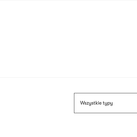
Przejdź
do
treści
Szukaj
Wszystkie typy