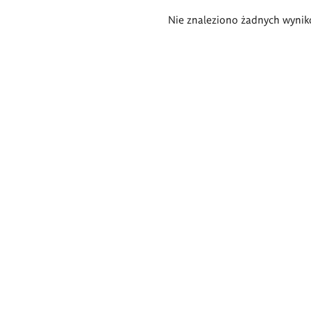
Wyniki
Nie znaleziono żadnych wynik
wyszukiwania