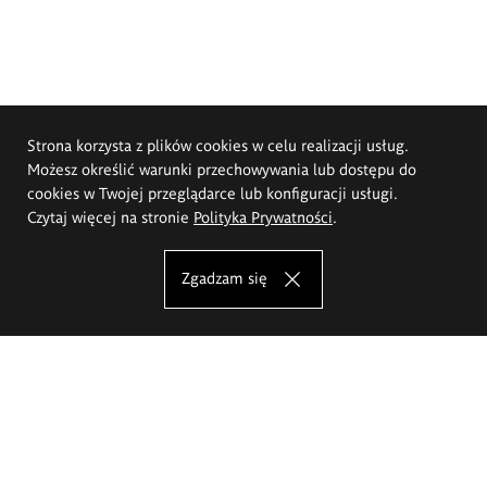
Strona korzysta z plików cookies w celu realizacji usług.
Możesz określić warunki przechowywania lub dostępu do
cookies w Twojej przeglądarce lub konfiguracji usługi.
Czytaj więcej na stronie
Polityka Prywatności
.
Zgadzam się
Akademia Sztuk Pięknych im.
Eugeniusza Gepperta we Wrocławiu