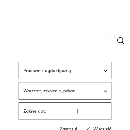
Przejdź
języka
do
migowego
treści
Szukaj
Pracownik dydaktyczny
Warsztat, szkolenie, pokaz
Zakres dat: