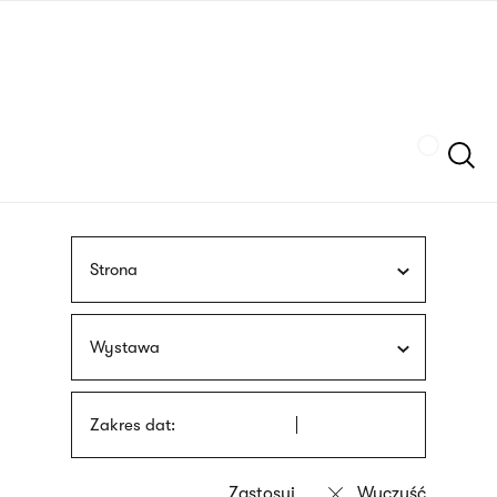
Przejdź
języka
do
migowego
treści
Szukaj
Strona
Wystawa
Zakres dat: