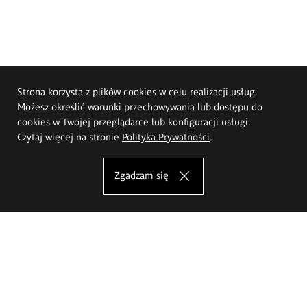
Strona korzysta z plików cookies w celu realizacji usług.
Możesz określić warunki przechowywania lub dostępu do
cookies w Twojej przeglądarce lub konfiguracji usługi.
Czytaj więcej na stronie
Polityka Prywatności
.
Zgadzam się
Akademia Sztuk Pięknych im.
Eugeniusza Gepperta we Wrocławiu