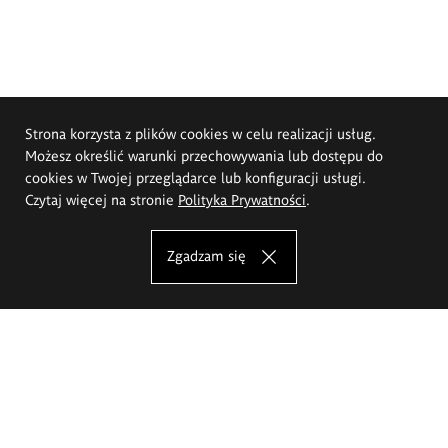
Strona korzysta z plików cookies w celu realizacji usług.
Możesz określić warunki przechowywania lub dostępu do
cookies w Twojej przeglądarce lub konfiguracji usługi.
Czytaj więcej na stronie
Polityka Prywatności
.
Zgadzam się
Akademia Sztuk Pięknych im.
Eugeniusza Gepperta we Wrocławiu