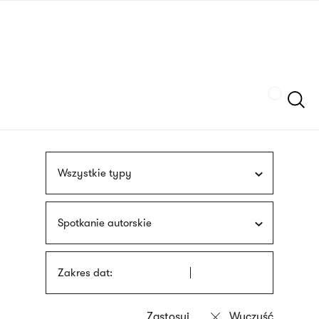
Przejdź
języka
do
migowego
treści
Szukaj
Wszystkie typy
Spotkanie autorskie
Zakres dat: