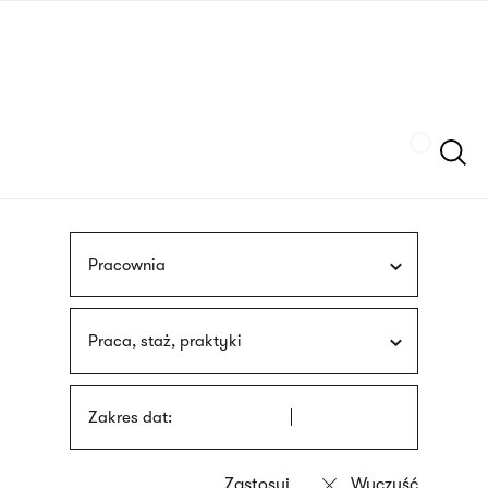
Przejdź
języka
do
migowego
treści
Szukaj
Pracownia
Praca, staż, praktyki
Zakres dat: