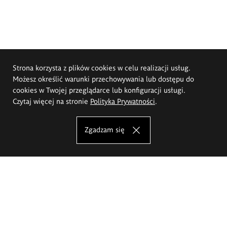
Strona korzysta z plików cookies w celu realizacji usług.
Możesz określić warunki przechowywania lub dostępu do
cookies w Twojej przeglądarce lub konfiguracji usługi.
Czytaj więcej na stronie
Polityka Prywatności
.
Zgadzam się
Akademia Sztuk Pięknych im.
Eugeniusza Gepperta we Wrocławiu