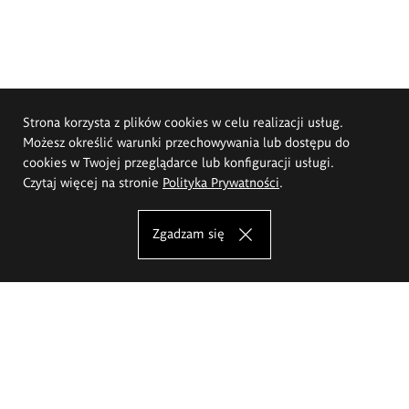
Strona korzysta z plików cookies w celu realizacji usług.
Możesz określić warunki przechowywania lub dostępu do
cookies w Twojej przeglądarce lub konfiguracji usługi.
Czytaj więcej na stronie
Polityka Prywatności
.
Zgadzam się
Akademia Sztuk Pięknych im.
Eugeniusza Gepperta we Wrocławiu