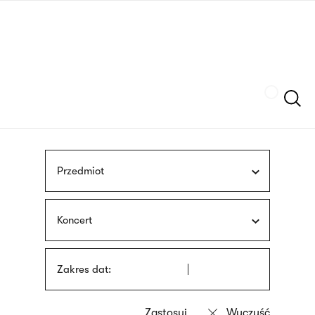
Przejdź
języka
do
migowego
treści
Szukaj
Przedmiot
Koncert
Zakres dat: