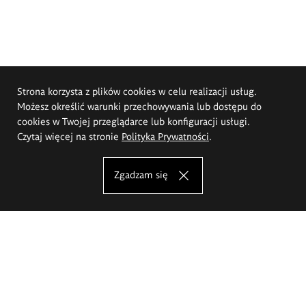
Strona korzysta z plików cookies w celu realizacji usług.
Możesz określić warunki przechowywania lub dostępu do
cookies w Twojej przeglądarce lub konfiguracji usługi.
Czytaj więcej na stronie
Polityka Prywatności
.
Zgadzam się
Akademia Sztuk Pięknych im.
Eugeniusza Gepperta we Wrocławiu