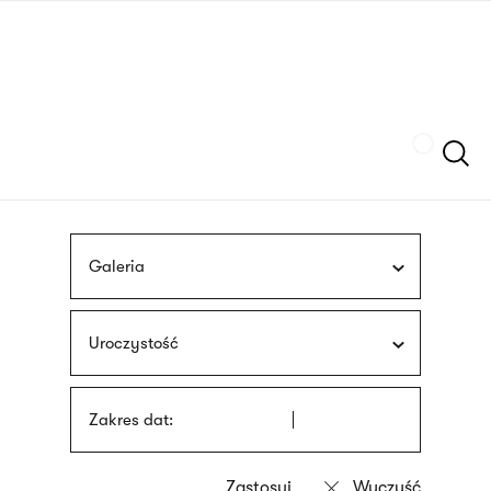
Przejdź
języka
do
migowego
treści
Szukaj
Galeria
Uroczystość
Zakres dat: