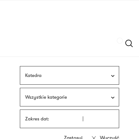
Przejdź
języka
do
migowego
treści
Szukaj
Katedra
Wszystkie kategorie
Zakres dat: