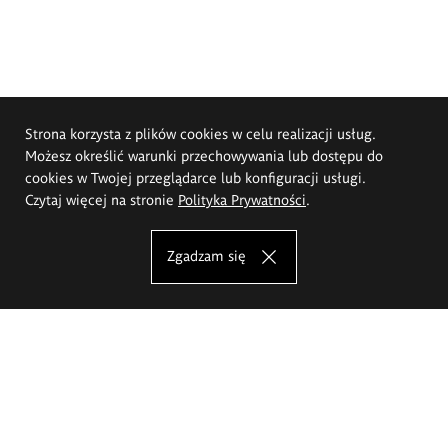
Strona korzysta z plików cookies w celu realizacji usług.
Możesz określić warunki przechowywania lub dostępu do
cookies w Twojej przeglądarce lub konfiguracji usługi.
Czytaj więcej na stronie
Polityka Prywatności
.
Zgadzam się
Akademia Sztuk Pięknych im.
Eugeniusza Gepperta we Wrocławiu