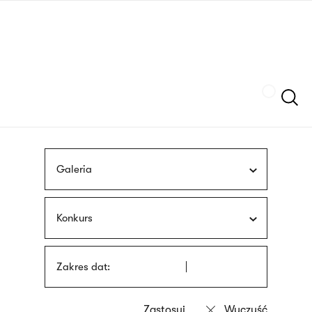
Przejdź
języka
do
migowego
treści
Szukaj
Galeria
Konkurs
Zakres dat: