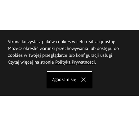
Strona korzysta z plików cookies w celu realizacji usług.
Możesz określić warunki przechowywania lub dostępu do
cookies w Twojej przeglądarce lub konfiguracji usługi.
Czytaj więcej na stronie
Polityka Prywatności
.
Zgadzam się
Akademia Sztuk Pięknych im.
Eugeniusza Gepperta we Wrocławiu