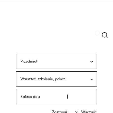
Przejdź
języka
do
migowego
treści
Szukaj
Przedmiot
Warsztat, szkolenie, pokaz
Zakres dat: