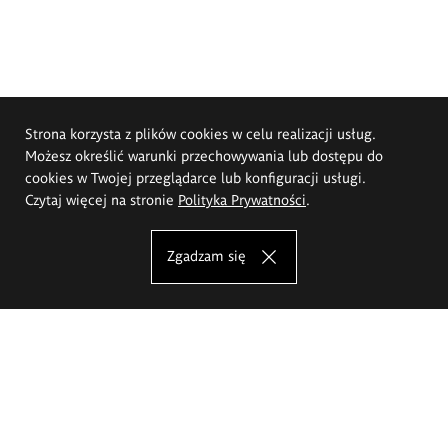
Strona korzysta z plików cookies w celu realizacji usług.
Możesz określić warunki przechowywania lub dostępu do
cookies w Twojej przeglądarce lub konfiguracji usługi.
Czytaj więcej na stronie
Polityka Prywatności
.
Zgadzam się
Akademia Sztuk Pięknych im.
Eugeniusza Gepperta we Wrocławiu