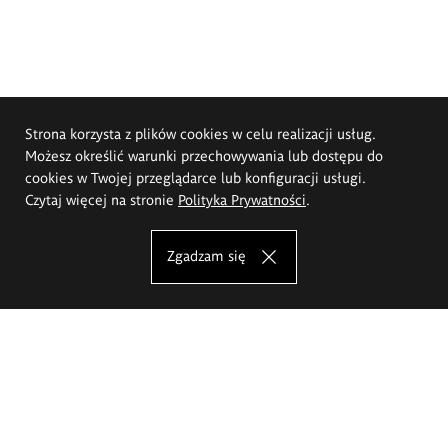
Strona korzysta z plików cookies w celu realizacji usług.
Możesz określić warunki przechowywania lub dostępu do
cookies w Twojej przeglądarce lub konfiguracji usługi.
Czytaj więcej na stronie
Polityka Prywatności
.
Zgadzam się
Akademia Sztuk Pięknych im.
Eugeniusza Gepperta we Wrocławiu