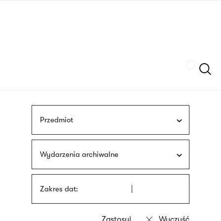
Przejdź
języka
do
migowego
treści
Szukaj
Przedmiot
Wydarzenia archiwalne
Zakres dat: