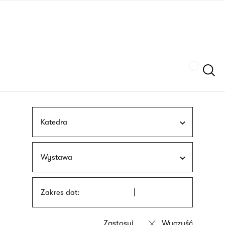
Przejdź
języka
do
migowego
treści
Szukaj
Katedra
Wystawa
Zakres dat: