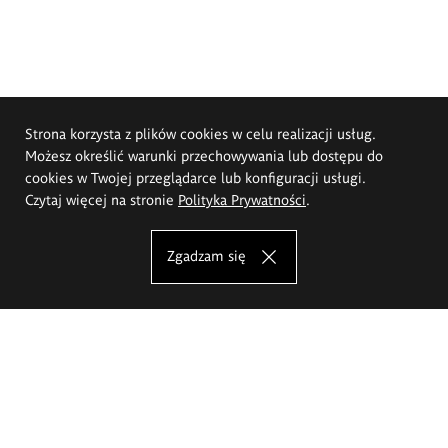
Strona korzysta z plików cookies w celu realizacji usług.
Możesz określić warunki przechowywania lub dostępu do
cookies w Twojej przeglądarce lub konfiguracji usługi.
Czytaj więcej na stronie
Polityka Prywatności
.
Zgadzam się
Akademia Sztuk Pięknych im.
Eugeniusza Gepperta we Wrocławiu