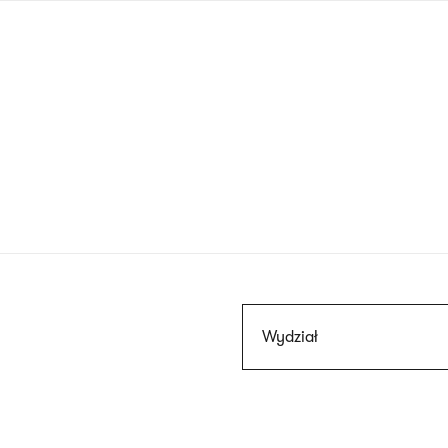
Przejdź
do
treści
Szukaj
Wydział