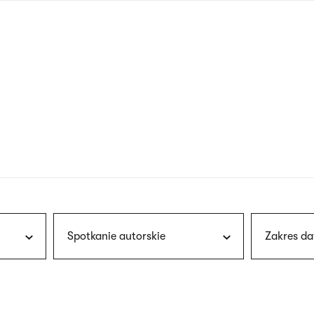
nagłówku
wersja
polska
Spotkanie autorskie
Zakres da