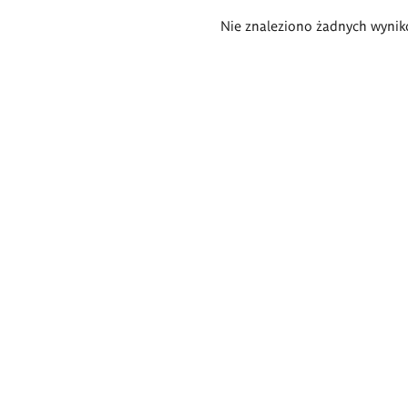
Wyniki
Nie znaleziono żadnych wynik
wyszukiwania