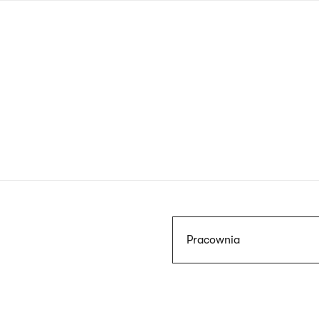
Przejdź
do
treści
Szukaj
Pracownia