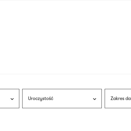
nagłówku
wersja
polska
Uroczystość
Zakres da