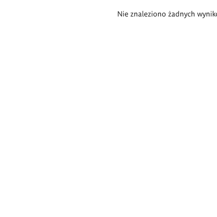
Wyniki
Nie znaleziono żadnych wynik
wyszukiwania