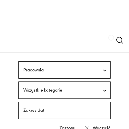
Przejdź
języka
do
migowego
treści
Szukaj
Pracownia
Wszystkie kategorie
Zakres dat: