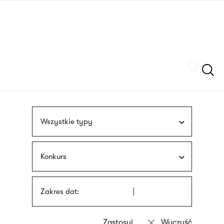
Przejdź
języka
do
migowego
treści
Szukaj
Wszystkie typy
Konkurs
Zakres dat: