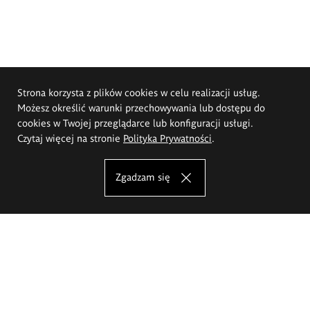
Strona korzysta z plików cookies w celu realizacji usług.
Możesz określić warunki przechowywania lub dostępu do
cookies w Twojej przeglądarce lub konfiguracji usługi.
Czytaj więcej na stronie
Polityka Prywatności
.
Zgadzam się
Akademia Sztuk Pięknych im.
Eugeniusza Gepperta we Wrocławiu