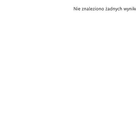
Wyniki
Nie znaleziono żadnych wynik
wyszukiwania