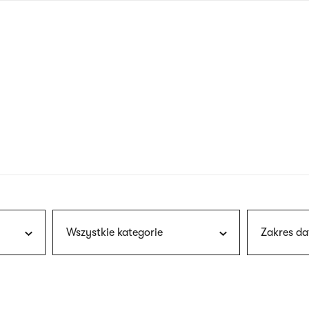
nagłówku
wersja
polska
Wszystkie kategorie
Zakres da