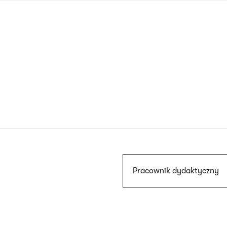
Przejdź
do
treści
Szukaj
Pracownik dydaktyczny