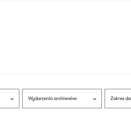
nagłówku
wersja
polska
Wydarzenia archiwalne
Zakres da