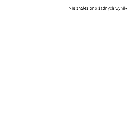
Wyniki
Nie znaleziono żadnych wynik
wyszukiwania