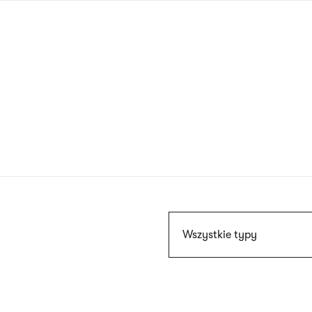
Przejdź
do
treści
Szukaj
Wszystkie typy