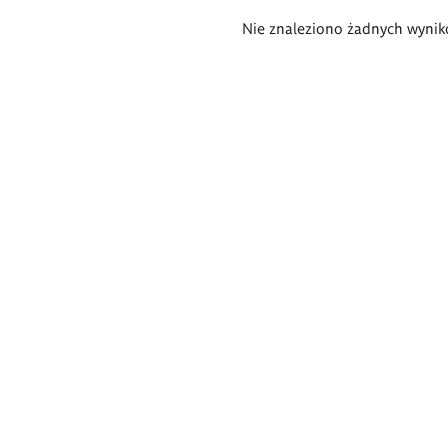
Wyniki
Nie znaleziono żadnych wynik
wyszukiwania