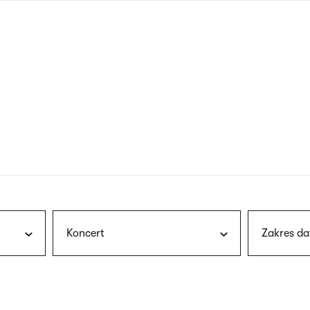
nagłówku
wersja
polska
Koncert
Zakres da