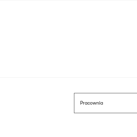
Przejdź
do
treści
Szukaj
Pracownia