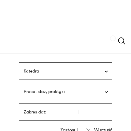
Przejdź
języka
do
migowego
treści
Szukaj
Katedra
Praca, staż, praktyki
Zakres dat: