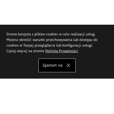
Strona korzysta z plików cookies w celu realizacji usług.
Możesz określić warunki przechowywania lub dostępu do
cookies w Twojej przeglądarce lub konfiguracji usługi.
Czytaj więcej na stronie
Polityka Prywatności
.
Zgadzam się
Akademia Sztuk Pięknych im.
Eugeniusza Gepperta we Wrocławiu