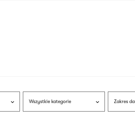
nagłówku
wersja
polska
Wszystkie kategorie
Zakres da