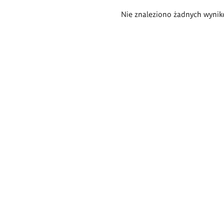
Wyniki
Nie znaleziono żadnych wynik
wyszukiwania