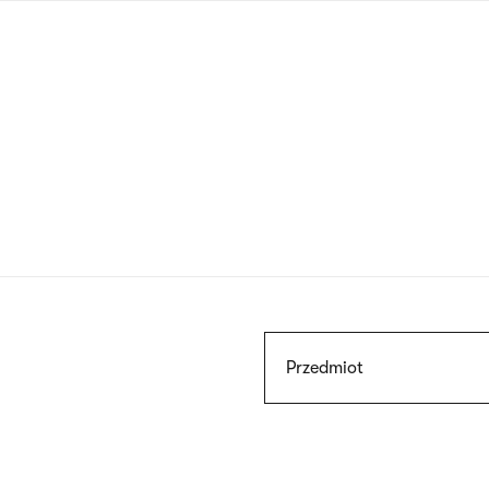
Przejdź
do
treści
Szukaj
Przedmiot