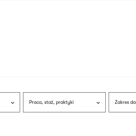
nagłówku
wersja
polska
Praca, staż, praktyki
Zakres da