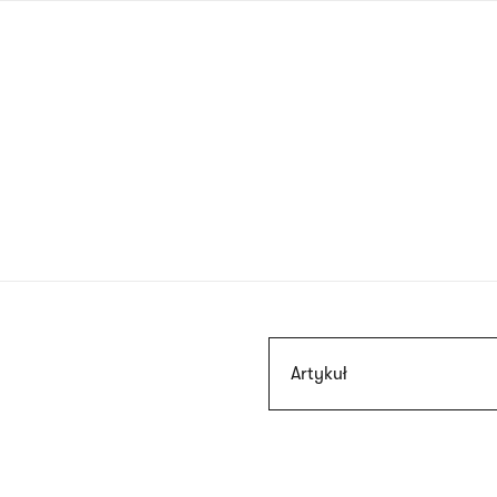
Przejdź
do
treści
Szukaj
Artykuł