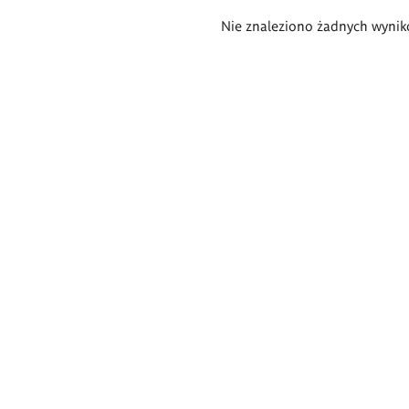
Wyniki
Nie znaleziono żadnych wynik
wyszukiwania