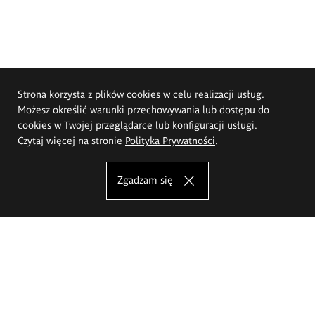
Strona korzysta z plików cookies w celu realizacji usług.
Możesz określić warunki przechowywania lub dostępu do
cookies w Twojej przeglądarce lub konfiguracji usługi.
Czytaj więcej na stronie
Polityka Prywatności
.
Zgadzam się
Akademia Sztuk Pięknych im.
Eugeniusza Gepperta we Wrocławiu