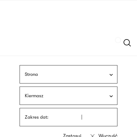
Przejdź
języka
do
migowego
treści
Szukaj
Strona
Kiermasz
Zakres dat: